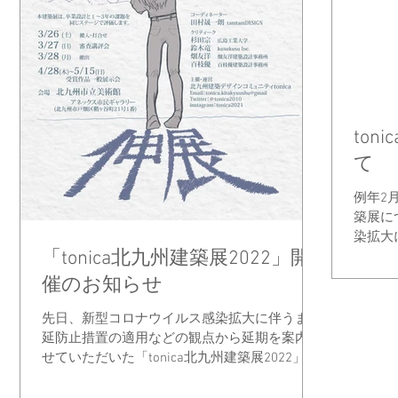
ton
て
例年2
築展に
染拡大
「tonica北九州建築展2022」開
から開
した。
催のお知らせ
が決ま
ただきま
先日、新型コロナウイルス感染拡大に伴うまん
延防止措置の適用などの観点から延期を案内さ
せていただいた「tonica北九州建築展2022」に
ついて、開催が決定致しました。 今年度のテ
ーマは「伸展」です。 tonicaが設立されて13年